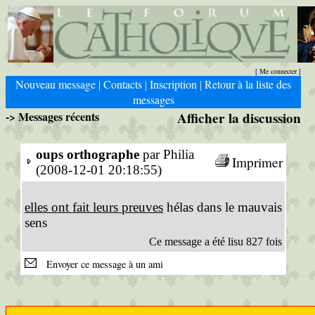
Me connecter
[
]
Nouveau message
Contacts
Inscription
Retour à la liste des
|
|
|
messages
-> Messages récents
Afficher la discussion
oups orthographe
par Philia
Imprimer
(2008-12-01 20:18:55)
elles ont fait leurs preuves
hélas dans le mauvais
sens
Ce message a été lisu 827 fois
Envoyer ce message à un ami