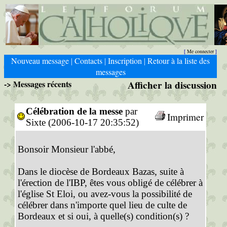
Me connecter
[
]
Nouveau message
Contacts
Inscription
Retour à la liste des
|
|
|
messages
-> Messages récents
Afficher la discussion
Célébration de la messe
par
Imprimer
Sixte (2006-10-17 20:35:52)
Bonsoir Monsieur l'abbé,
Dans le diocèse de Bordeaux Bazas, suite à
l'érection de l'IBP, êtes vous obligé de célébrer à
l'église St Eloi, ou avez-vous la possibilité de
célébrer dans n'importe quel lieu de culte de
Bordeaux et si oui, à quelle(s) condition(s) ?