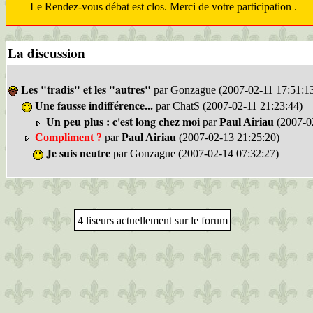
Le Rendez-vous débat est clos. Merci de votre participation .
La discussion
Les "tradis" et les "autres"
par Gonzague (2007-02-11 17:51:1
Une fausse indifférence...
par ChatS (2007-02-11 21:23:44)
Un peu plus : c'est long chez moi
par
Paul Airiau
(2007-0
Compliment ?
par
Paul Airiau
(2007-02-13 21:25:20)
Je suis neutre
par Gonzague (2007-02-14 07:32:27)
4 liseurs actuellement sur le forum