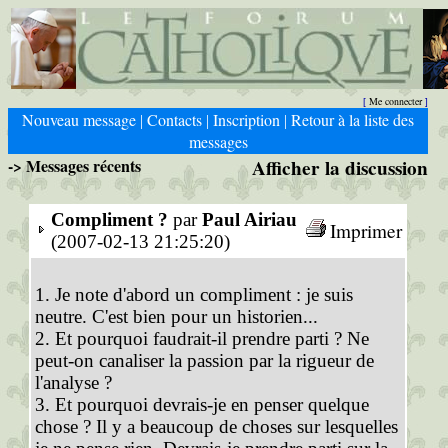
Me connecter
[
]
Nouveau message
Contacts
Inscription
Retour à la liste des
|
|
|
messages
-> Messages récents
Afficher la discussion
Compliment ?
par
Paul Airiau
Imprimer
(2007-02-13 21:25:20)
1. Je note d'abord un compliment : je suis
neutre. C'est bien pour un historien...
2. Et pourquoi faudrait-il prendre parti ? Ne
peut-on canaliser la passion par la rigueur de
l'analyse ?
3. Et pourquoi devrais-je en penser quelque
chose ? Il y a beaucoup de choses sur lesquelles