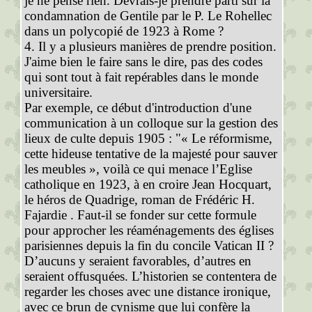
je ne pense rien. Devrais-je prendre parti sur la
condamnation de Gentile par le P. Le Rohellec
dans un polycopié de 1923 à Rome ?
4. Il y a plusieurs manières de prendre position.
J'aime bien le faire sans le dire, pas des codes
qui sont tout à fait repérables dans le monde
universitaire.
Par exemple, ce début d'introduction d'une
communication à un colloque sur la gestion des
lieux de culte depuis 1905 : "« Le réformisme,
cette hideuse tentative de la majesté pour sauver
les meubles », voilà ce qui menace l’Eglise
catholique en 1923, à en croire Jean Hocquart,
le héros de Quadrige, roman de Frédéric H.
Fajardie . Faut-il se fonder sur cette formule
pour approcher les réaménagements des églises
parisiennes depuis la fin du concile Vatican II ?
D’aucuns y seraient favorables, d’autres en
seraient offusquées. L’historien se contentera de
regarder les choses avec une distance ironique,
avec ce brun de cynisme que lui confère la