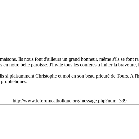
 maisons. Ils nous font d'ailleurs un grand honneur, même s'ils se font 
n notre belle paroisse. J'invite tous les confères à imiter la bravoure, la
is si plaisamment Christophe et moi en son beau prieuré de Tours. A l'h
t prophétiques.
http://www.leforumcatholique.org/message.php?num=339