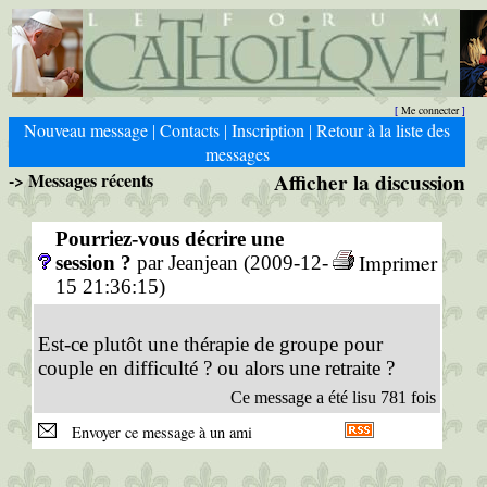
Me connecter
[
]
Nouveau message
Contacts
Inscription
Retour à la liste des
|
|
|
messages
-> Messages récents
Afficher la discussion
Pourriez-vous décrire une
Imprimer
session ?
par Jeanjean (2009-12-
15 21:36:15)
Est-ce plutôt une thérapie de groupe pour
couple en difficulté ? ou alors une retraite ?
Ce message a été lisu 781 fois
Envoyer ce message à un ami