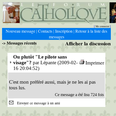
Me connecter
[
]
Nouveau message
Contacts
Inscription
Retour à la liste des
|
|
|
messages
-> Messages récents
Afficher la discussion
Ou plutôt "Le pilote sans
Imprimer
visage"?
par Lépante (2009-02-
16 20:04:52)
C'est mon préféré aussi, mais je ne les ai pas
tous lus.
Ce message a été lisu 724 fois
Envoyer ce message à un ami