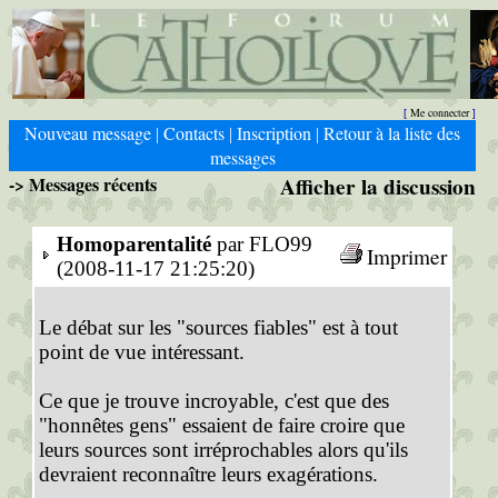
Me connecter
[
]
Nouveau message
Contacts
Inscription
Retour à la liste des
|
|
|
messages
-> Messages récents
Afficher la discussion
Homoparentalité
par FLO99
Imprimer
(2008-11-17 21:25:20)
Le débat sur les "sources fiables" est à tout
point de vue intéressant.
Ce que je trouve incroyable, c'est que des
"honnêtes gens" essaient de faire croire que
leurs sources sont irréprochables alors qu'ils
devraient reconnaître leurs exagérations.