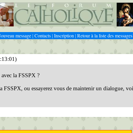
ouveau message
Contacts
Inscription
Retour à la liste des messages
|
|
|
:13:01)
ns avec la FSSPX ?
la FSSPX, ou essayerez vous de maintenir un dialogue, vo