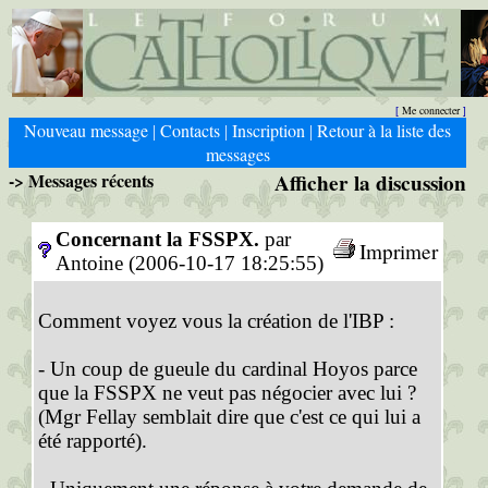
Me connecter
[
]
Nouveau message
Contacts
Inscription
Retour à la liste des
|
|
|
messages
-> Messages récents
Afficher la discussion
Concernant la FSSPX.
par
Imprimer
Antoine (2006-10-17 18:25:55)
Comment voyez vous la création de l'IBP :
- Un coup de gueule du cardinal Hoyos parce
que la FSSPX ne veut pas négocier avec lui ?
(Mgr Fellay semblait dire que c'est ce qui lui a
été rapporté).