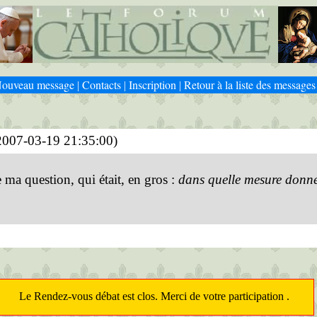
ouveau message
Contacts
Inscription
Retour à la liste des messages
|
|
|
2007-03-19 21:35:00)
ma question, qui était, en gros :
dans quelle mesure donner
Le Rendez-vous débat est clos. Merci de votre participation .