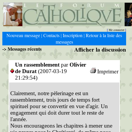
Me connecter
[
]
Nouveau message
Contacts
Inscription
Retour à la liste des
|
|
|
messages
-> Messages récents
Afficher la discussion
Un rassemblement
par
Olivier
Imprimer
de Durat
(2007-03-19
21:29:54)
Clairement, notre pèlerinage est un
rassemblement, trois jours de temps fort
spirituel pour se convertir en vue d'agir. Un
engagement qui doit durer tout le reste de
l'année.
Nous encourageons les chapitres à mener une