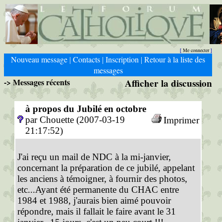
Me connecter
[
]
Nouveau message
Contacts
Inscription
Retour à la liste des
|
|
|
messages
-> Messages récents
Afficher la discussion
à propos du Jubilé en octobre
Imprimer
par Chouette (2007-03-19
21:17:52)
J'ai reçu un mail de NDC à la mi-janvier,
concernant la préparation de ce jubilé, appelant
les anciens à témoigner, à fournir des photos,
etc...Ayant été permanente du CHAC entre
1984 et 1988, j'aurais bien aimé pouvoir
répondre, mais il fallait le faire avant le 31