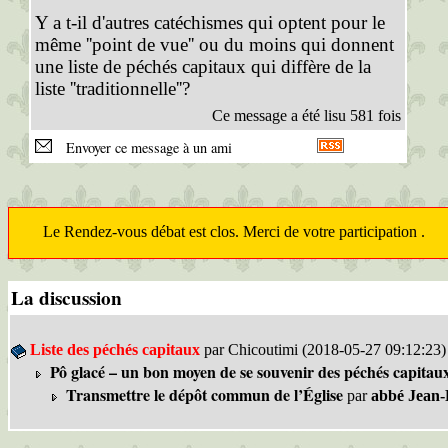
Y a t-il d'autres catéchismes qui optent pour le
même ''point de vue'' ou du moins qui donnent
une liste de péchés capitaux qui diffère de la
liste ''traditionnelle''?
Ce message a été lisu 581 fois
Envoyer ce message à un ami
Le Rendez-vous débat est clos. Merci de votre participation .
La discussion
Liste des péchés capitaux
par Chicoutimi (2018-05-27 09:12:23)
Pô glacé – un bon moyen de se souvenir des péchés capitau
Transmettre le dépôt commun de l’Église
par
abbé Jean-