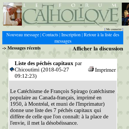
Me connecter
[
]
Nouveau message
Contacts
Inscription
Retour à la liste des
|
|
|
messages
-> Messages récents
Afficher la discussion
Liste des péchés capitaux
par
Imprimer
Chicoutimi (2018-05-27
09:12:23)
Le Catéchisme de François Spirago (catéchisme
populaire au Canada-français, imprimé en
1950, à Montréal, et muni de l'Imprimatur)
donne une liste des 7 péchés capitaux qui
diffère de celle que l'on connaît: à la place de
l'envie, il met la désobéissance.