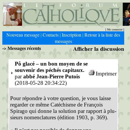
Me connecter
[
]
Nouveau message
Contacts
Inscription
Retour à la liste des
|
|
|
messages
-> Messages récents
Afficher la discussion
Pô glacé – un bon moyen de se
souvenir des péchés capitaux.
Imprimer
par
abbé Jean-Pierre Putois
(2018-05-28 20:34:22)
Pour répondre à votre question, je vous laisse
regarder ce même Catéchisme de François
Spirago qui donne la solution par rapport à plu-
sieurs nomenclatures (édition 1903, p. 369).