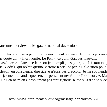
 dans une interview au Magazine national des seniors:
, d’une façon qui m’a paru brouillonne et mal préparée. Je ne suis pas sûr
s doute dit : « Il est gonflé, Le Pen », ce qui n’était pas mauvais.
pas d’accord, dans une lettre où je lui expliquais pourquoi. Là, tout me
deux côtés) qui n’était qu’une victoire fabriquée par la Révolution pour 
u devoir, en conscience, dire que je n’étais pas d’accord. Je me souviendra
je entendu, tandis que certains pensaient très fort : « Il est mort. ». Ma
 Le Pen ne m’en a absolument pas tenu rigueur. Je me suis dit que si cert
http://www.leforumcatholique.org/message.php?num=7634