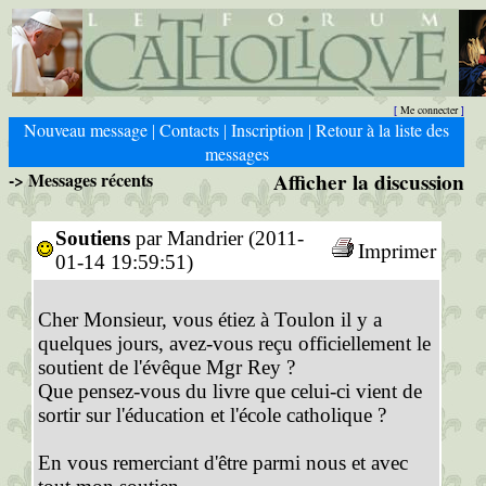
Me connecter
[
]
Nouveau message
Contacts
Inscription
Retour à la liste des
|
|
|
messages
-> Messages récents
Afficher la discussion
Soutiens
par Mandrier (2011-
Imprimer
01-14 19:59:51)
Cher Monsieur, vous étiez à Toulon il y a
quelques jours, avez-vous reçu officiellement le
soutient de l'évêque Mgr Rey ?
Que pensez-vous du livre que celui-ci vient de
sortir sur l'éducation et l'école catholique ?
En vous remerciant d'être parmi nous et avec