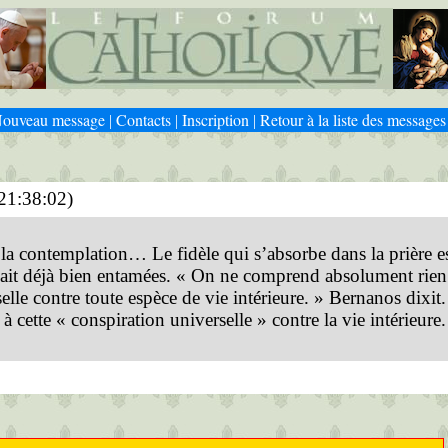
ouveau message
Contacts
Inscription
Retour à la liste des messages
|
|
|
21:38:02)
e, la contemplation… Le fidèle qui s’absorbe dans la prière e
it déjà bien entamées. « On ne comprend absolument rien à
elle contre toute espèce de vie intérieure. » Bernanos dixit.
i à cette « conspiration universelle » contre la vie intérieure.