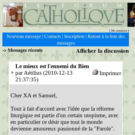
Me connecter
[
]
Nouveau message
Contacts
Inscription
Retour à la liste des
|
|
|
messages
-> Messages récents
Afficher la discussion
Le mieux est l'ennemi du Bien
Imprimer
par Aétilius (2010-12-13
21:37:35)
Cher XA et Samuel,
Tout à fait d'accord avec l'idée que la réforme
liturgique est partie d'un certain utopisme, avec
en particulier ce désir que tout le monde
devienne amoureux passionné de la "Parole".