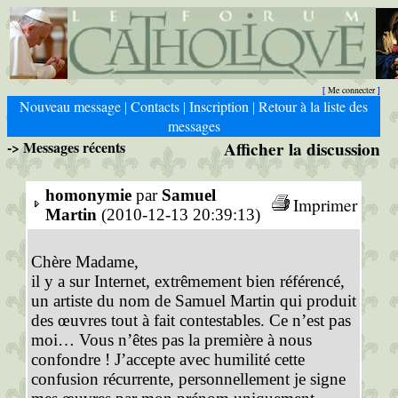
Me connecter
[
]
Nouveau message
Contacts
Inscription
Retour à la liste des
|
|
|
messages
-> Messages récents
Afficher la discussion
homonymie
par
Samuel
Imprimer
Martin
(2010-12-13 20:39:13)
Chère Madame,
il y a sur Internet, extrêmement bien référencé,
un artiste du nom de Samuel Martin qui produit
des œuvres tout à fait contestables. Ce n’est pas
moi… Vous n’êtes pas la première à nous
confondre ! J’accepte avec humilité cette
confusion récurrente, personnellement je signe