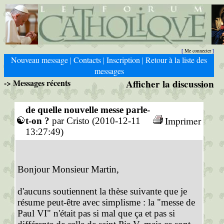
Me connecter
[
]
Nouveau message
Contacts
Inscription
Retour à la liste des
|
|
|
messages
-> Messages récents
Afficher la discussion
de quelle nouvelle messe parle-
Imprimer
t-on ?
par Cristo (2010-12-11
13:27:49)
Bonjour Monsieur Martin,
d'aucuns soutiennent la thèse suivante que je
résume peut-être avec simplisme : la "messe de
Paul VI" n'était pas si mal que ça et pas si