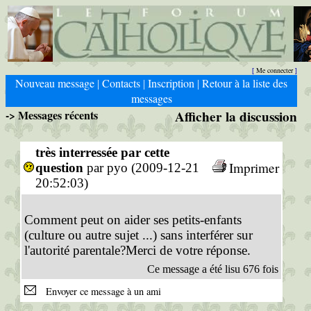
Me connecter
[
]
Nouveau message
Contacts
Inscription
Retour à la liste des
|
|
|
messages
-> Messages récents
Afficher la discussion
très interressée par cette
Imprimer
question
par pyo (2009-12-21
20:52:03)
Comment peut on aider ses petits-enfants
(culture ou autre sujet ...) sans interférer sur
l'autorité parentale?Merci de votre réponse.
Ce message a été lisu 676 fois
Envoyer ce message à un ami