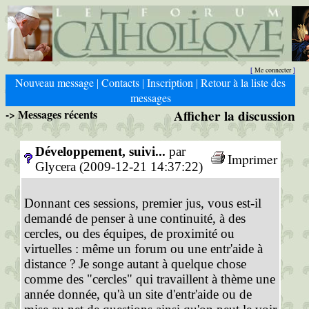
Me connecter
[
]
Nouveau message
Contacts
Inscription
Retour à la liste des
|
|
|
messages
-> Messages récents
Afficher la discussion
Développement, suivi...
par
Imprimer
Glycera (2009-12-21 14:37:22)
Donnant ces sessions, premier jus, vous est-il
demandé de penser à une continuité, à des
cercles, ou des équipes, de proximité ou
virtuelles : même un forum ou une entr'aide à
distance ? Je songe autant à quelque chose
comme des "cercles" qui travaillent à thème une
année donnée, qu'à un site d'entr'aide ou de