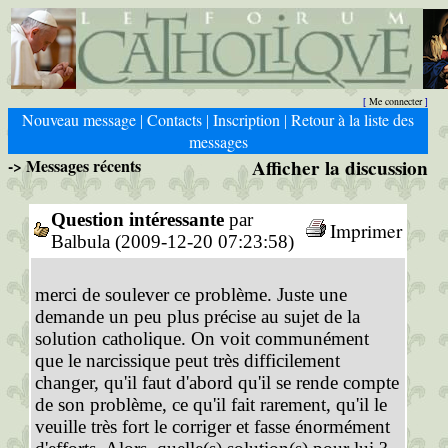
Me connecter
[
]
Nouveau message
Contacts
Inscription
Retour à la liste des
|
|
|
messages
-> Messages récents
Afficher la discussion
Question intéressante
par
Imprimer
Balbula (2009-12-20 07:23:58)
merci de soulever ce problème. Juste une
demande un peu plus précise au sujet de la
solution catholique. On voit communément
que le narcissique peut très difficilement
changer, qu'il faut d'abord qu'il se rende compte
de son problème, ce qu'il fait rarement, qu'il le
veuille très fort le corriger et fasse énormément