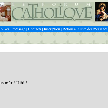
ouveau message
Contacts
Inscription
Retour à la liste des messages
|
|
|
lus mûr ! Hihi !