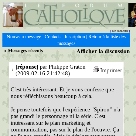
Me connecter
[
]
Nouveau message
Contacts
Inscription
Retour à la liste des
|
|
|
messages
-> Messages récents
Afficher la discussion
[réponse]
par Philippe Graton
Imprimer
(2009-02-16 21:42:48)
C'est très intéressant. Et je vous confesse que
nous réfléchissons beaucoup à cela.
Je pense toutefois que l'expérience "Spirou" n'a
pas grandi le personnage ni la série. C'est
intéressant sur le plan marketing et
communication, pas sur le plan de l'oeuvre. Ça