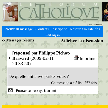
Me connecter
[
]
Nouveau message
Contacts
Inscription
Retour à la liste des
|
|
|
messages
-> Messages récents
Afficher la discussion
[réponse]
par
Philippe Pichot-
Imprimer
Bravard
(2009-02-11
20:33:50)
De quelle initiative parlez-vous ?
Ce message a été lisu 752 fois
Envoyer ce message à un ami