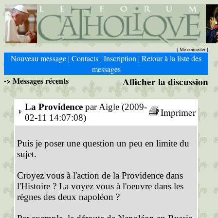
Me connecter
[
]
Nouveau message
Contacts
Inscription
Retour à la liste des
|
|
|
messages
-> Messages récents
Afficher la discussion
La Providence
par Aigle (2009-
Imprimer
02-11 14:07:08)
Puis je poser une question un peu en limite du
sujet.
Croyez vous à l'action de la Providence dans
l'Histoire ? La voyez vous à l'oeuvre dans les
règnes des deux napoléon ?