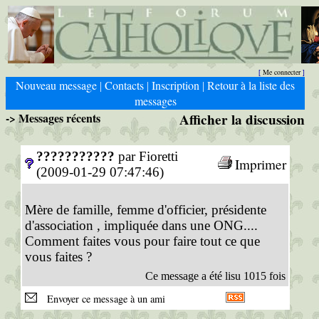
Me connecter
[
]
Nouveau message
Contacts
Inscription
Retour à la liste des
|
|
|
messages
-> Messages récents
Afficher la discussion
???????????
par Fioretti
Imprimer
(2009-01-29 07:47:46)
Mère de famille, femme d'officier, présidente
d'association , impliquée dans une ONG....
Comment faites vous pour faire tout ce que
vous faites ?
Ce message a été lisu 1015 fois
Envoyer ce message à un ami