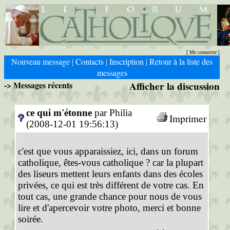
Me connecter
[
]
Nouveau message
Contacts
Inscription
Retour à la liste des
|
|
|
messages
-> Messages récents
Afficher la discussion
ce qui m'étonne
par Philia
Imprimer
(2008-12-01 19:56:13)
c'est que vous apparaissiez, ici, dans un forum
catholique, êtes-vous catholique ? car la plupart
des liseurs mettent leurs enfants dans des écoles
privées, ce qui est très différent de votre cas. En
tout cas, une grande chance pour nous de vous
lire et d'apercevoir votre photo, merci et bonne
soirée.