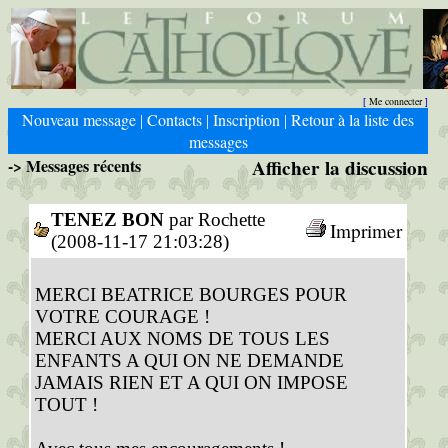
Me connecter
[
]
Nouveau message
Contacts
Inscription
Retour à la liste des
|
|
|
messages
-> Messages récents
Afficher la discussion
TENEZ BON
par Rochette
Imprimer
(2008-11-17 21:03:28)
MERCI BEATRICE BOURGES POUR
VOTRE COURAGE !
MERCI AUX NOMS DE TOUS LES
ENFANTS A QUI ON NE DEMANDE
JAMAIS RIEN ET A QUI ON IMPOSE
TOUT !