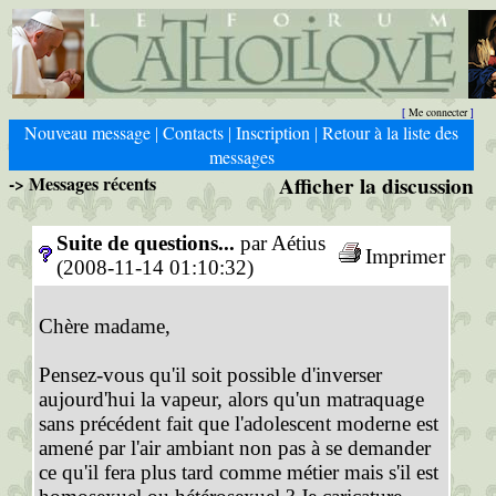
Me connecter
[
]
Nouveau message
Contacts
Inscription
Retour à la liste des
|
|
|
messages
-> Messages récents
Afficher la discussion
Suite de questions...
par Aétius
Imprimer
(2008-11-14 01:10:32)
Chère madame,
Pensez-vous qu'il soit possible d'inverser
aujourd'hui la vapeur, alors qu'un matraquage
sans précédent fait que l'adolescent moderne est
amené par l'air ambiant non pas à se demander
ce qu'il fera plus tard comme métier mais s'il est