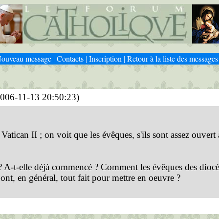
ouveau message
Contacts
Inscription
Retour à la liste des messages
|
|
|
006-11-13 20:50:23)
atican II ; on voit que les évêques, s'ils sont assez ouvert à
ue ? A-t-elle déjà commencé ? Comment les évêques des diocè
s ont, en général, tout fait pour mettre en oeuvre ?