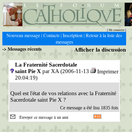
Me connecter
[
]
Nouveau message
Contacts
Inscription
Retour à la liste des
|
|
|
messages
-> Messages récents
Afficher la discussion
La Fraternité Sacerdotale
Imprimer
saint Pie X
par XA (2006-11-13
20:04:19)
Quel est l'état de vos relations avec la Fraternité
Sacerdotale saint Pie X ?
Ce message a été lisu 1835 fois
Envoyer ce message à un ami