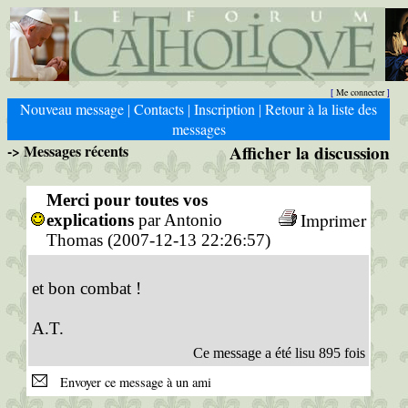
Me connecter
[
]
Nouveau message
Contacts
Inscription
Retour à la liste des
|
|
|
messages
-> Messages récents
Afficher la discussion
Merci pour toutes vos
Imprimer
explications
par Antonio
Thomas (2007-12-13 22:26:57)
et bon combat !
A.T.
Ce message a été lisu 895 fois
Envoyer ce message à un ami