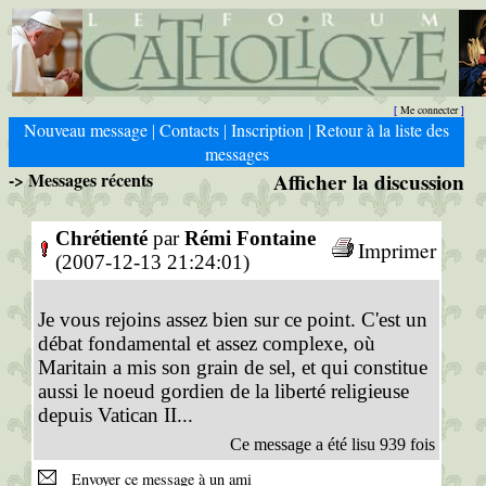
Me connecter
[
]
Nouveau message
Contacts
Inscription
Retour à la liste des
|
|
|
messages
-> Messages récents
Afficher la discussion
Chrétienté
par
Rémi Fontaine
Imprimer
(2007-12-13 21:24:01)
Je vous rejoins assez bien sur ce point. C'est un
débat fondamental et assez complexe, où
Maritain a mis son grain de sel, et qui constitue
aussi le noeud gordien de la liberté religieuse
depuis Vatican II...
Ce message a été lisu 939 fois
Envoyer ce message à un ami