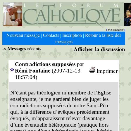
Me connecter
[
]
Nouveau message
Contacts
Inscription
Retour à la liste des
|
|
|
messages
-> Messages récents
Afficher la discussion
Contradictions supposées
par
Imprimer
Rémi Fontaine
(2007-12-13
18:57:04)
N’étant pas théologien ni membre de l’Eglise
enseignante, je me garderai bien de juger les
contradictions supposées de notre Saint-Père
qui, à la différence d’évêques précédemment
évoqués, m’apparaissent relever davantage
d’une éventuelle hétéropraxie (pratique hors