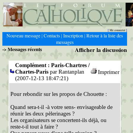
Me connecter
[
]
Nouveau message
Contacts
Inscription
Retour à la liste des
|
|
|
messages
-> Messages récents
Afficher la discussion
Complément : Paris-Chartres /
Imprimer
Chartes-Paris
par Rantanplan
(2007-12-13 18:47:21)
Pour rebondir sur les propos de Chouette :
Quand sera-t-il -à votre sens- envisageable de
réunir les deux pèlerinages ?
Les organisateurs se concertent-ils déjà, ou
reste-t-il tout à faire ?