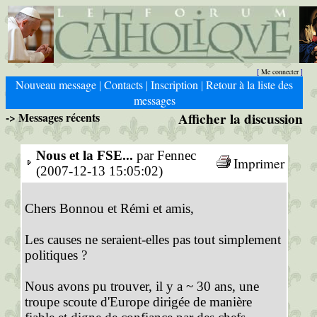
Me connecter
[
]
Nouveau message
Contacts
Inscription
Retour à la liste des
|
|
|
messages
-> Messages récents
Afficher la discussion
Nous et la FSE...
par Fennec
Imprimer
(2007-12-13 15:05:02)
Chers Bonnou et Rémi et amis,
Les causes ne seraient-elles pas tout simplement
politiques ?
Nous avons pu trouver, il y a ~ 30 ans, une
troupe scoute d'Europe dirigée de manière