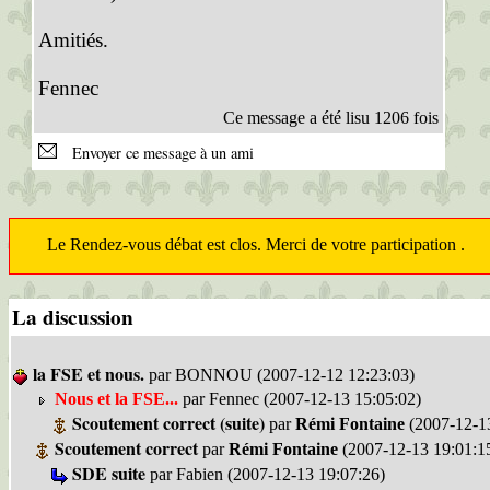
Amitiés.
Fennec
Ce message a été lisu 1206 fois
Envoyer ce message à un ami
Le Rendez-vous débat est clos. Merci de votre participation .
La discussion
la FSE et nous.
par BONNOU (2007-12-12 12:23:03)
Nous et la FSE...
par Fennec (2007-12-13 15:05:02)
Scoutement correct (suite)
par
Rémi Fontaine
(2007-12-13
Scoutement correct
par
Rémi Fontaine
(2007-12-13 19:01:1
SDE suite
par Fabien (2007-12-13 19:07:26)