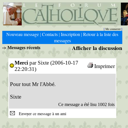
Me connecter
[
]
Nouveau message
Contacts
Inscription
Retour à la liste des
|
|
|
messages
-> Messages récents
Afficher la discussion
Merci
par Sixte (2006-10-17
Imprimer
22:20:31)
Pour tout Mr l'Abbé.
Sixte
Ce message a été lisu 1002 fois
Envoyer ce message à un ami