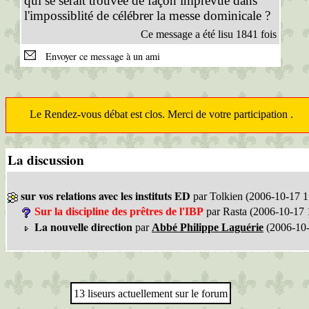
qui se serait trouvée de façon imprévue dans
l'impossiblité de célébrer la messe dominicale ?
Ce message a été lisu 1841 fois
Envoyer ce message à un ami
Le Rendez-vous débat est clos. Merci de votre participation .
La discussion
sur vos relations avec les instituts ED
par Tolkien (2006-10-17 1
Sur la discipline des prêtres de l'IBP
par Rasta (2006-10-17 
La nouvelle direction
par
Abbé Philippe Laguérie
(2006-10-
13 liseurs actuellement sur le forum