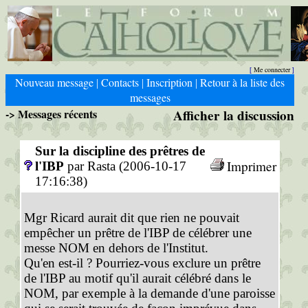
Me connecter
[
]
Nouveau message
Contacts
Inscription
Retour à la liste des
|
|
|
messages
-> Messages récents
Afficher la discussion
Sur la discipline des prêtres de
Imprimer
l'IBP
par Rasta (2006-10-17
17:16:38)
Mgr Ricard aurait dit que rien ne pouvait
empêcher un prêtre de l'IBP de célébrer une
messe NOM en dehors de l'Institut.
Qu'en est-il ? Pourriez-vous exclure un prêtre
de l'IBP au motif qu'il aurait célébré dans le
NOM, par exemple à la demande d'une paroisse