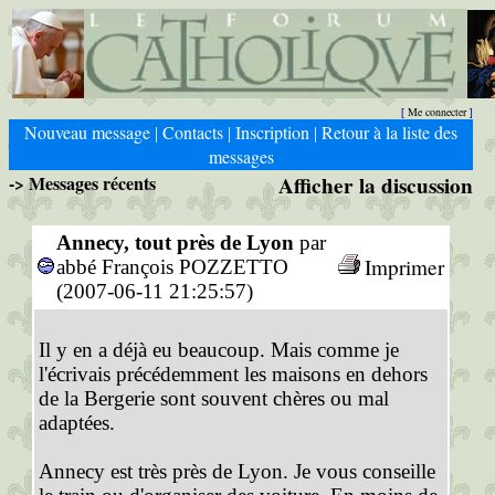
Me connecter
[
]
Nouveau message
Contacts
Inscription
Retour à la liste des
|
|
|
messages
-> Messages récents
Afficher la discussion
Annecy, tout près de Lyon
par
Imprimer
abbé François POZZETTO
(2007-06-11 21:25:57)
Il y en a déjà eu beaucoup. Mais comme je
l'écrivais précédemment les maisons en dehors
de la Bergerie sont souvent chères ou mal
adaptées.
Annecy est très près de Lyon. Je vous conseille