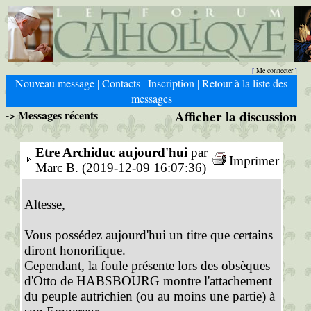
Me connecter
[
]
Nouveau message
Contacts
Inscription
Retour à la liste des
|
|
|
messages
-> Messages récents
Afficher la discussion
Etre Archiduc aujourd'hui
par
Imprimer
Marc B. (2019-12-09 16:07:36)
Altesse,
Vous possédez aujourd'hui un titre que certains
diront honorifique.
Cependant, la foule présente lors des obsèques
d'Otto de HABSBOURG montre l'attachement
du peuple autrichien (ou au moins une partie) à