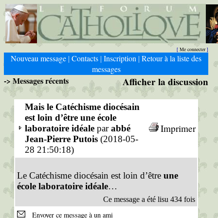
Me connecter
[
]
Nouveau message
Contacts
Inscription
Retour à la liste des
|
|
|
messages
-> Messages récents
Afficher la discussion
Mais le Catéchisme diocésain
est loin d’être une école
Imprimer
laboratoire idéale
par
abbé
Jean-Pierre Putois
(2018-05-
28 21:50:18)
Le Catéchisme diocésain est loin d’être
une
école laboratoire idéale
…
Ce message a été lisu 434 fois
Envoyer ce message à un ami