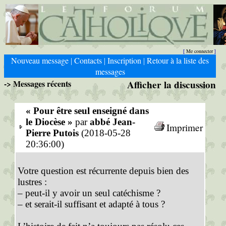
Me connecter
[
]
Nouveau message
Contacts
Inscription
Retour à la liste des
|
|
|
messages
-> Messages récents
Afficher la discussion
« Pour être seul enseigné dans
le Diocèse »
par
abbé Jean-
Imprimer
Pierre Putois
(2018-05-28
20:36:00)
Votre question est récurrente depuis bien des
lustres :
– peut-il y avoir un seul catéchisme ?
– et serait-il suffisant et adapté à tous ?