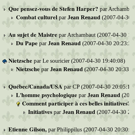
Que pensez-vous de Stefen Harper?
par Archambaut
Combat culturel
par
Jean Renaud
(2007-04-30 2
Au sujet de Maistre
par Archambaut (2007-04-30 19
Du Pape
par
Jean Renaud
(2007-04-30 20:23:21
Nietzsche
par Le souricier (2007-04-30 19:40:08)
Nietzsche
par
Jean Renaud
(2007-04-30 20:33:3
Québec/Canada/USA
par CP (2007-04-30 20:05:11)
L'homme psychologique
par
Jean Renaud
(2007
Comment participer à ces belles initiatives?
p
Initiatives
par
Jean Renaud
(2007-04-30 21:
Etienne Gilson,
par Philippilus (2007-04-30 20:30:25