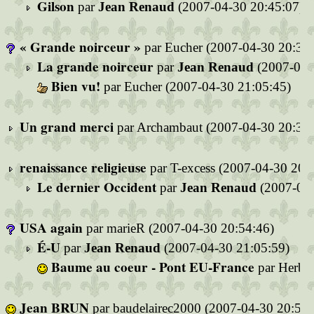
Gilson
par
Jean Renaud
(2007-04-30 20:45:07)
« Grande noirceur »
par Eucher (2007-04-30 20:33:
La grande noirceur
par
Jean Renaud
(2007-04-
Bien vu!
par Eucher (2007-04-30 21:05:45)
Un grand merci
par Archambaut (2007-04-30 20:33:
renaissance religieuse
par T-excess (2007-04-30 20:
Le dernier Occident
par
Jean Renaud
(2007-04-
USA again
par marieR (2007-04-30 20:54:46)
É-U
par
Jean Renaud
(2007-04-30 21:05:59)
Baume au coeur - Pont EU-France
par Herber
Jean BRUN
par baudelairec2000 (2007-04-30 20:59: