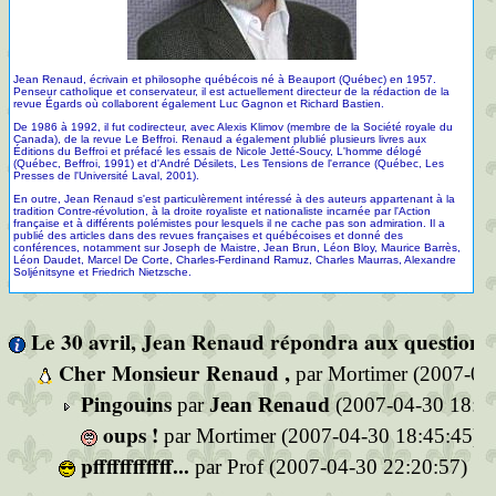
Jean Renaud, écrivain et philosophe québécois né à Beauport (Québec) en 1957.
Penseur catholique et conservateur, il est actuellement directeur de la rédaction de la
revue Égards où collaborent également Luc Gagnon et Richard Bastien.
De 1986 à 1992, il fut codirecteur, avec Alexis Klimov (membre de la Société royale du
Canada), de la revue Le Beffroi. Renaud a également plublié plusieurs livres aux
Éditions du Beffroi et préfacé les essais de Nicole Jetté-Soucy, L'homme délogé
(Québec, Beffroi, 1991) et d'André Désilets, Les Tensions de l'errance (Québec, Les
Presses de l'Université Laval, 2001).
En outre, Jean Renaud s'est particulèrement intéressé à des auteurs appartenant à la
tradition Contre-révolution, à la droite royaliste et nationaliste incarnée par l'Action
française et à différents polémistes pour lesquels il ne cache pas son admiration. Il a
publié des articles dans des revues françaises et québécoises et donné des
conférences, notamment sur Joseph de Maistre, Jean Brun, Léon Bloy, Maurice Barrès,
Léon Daudet, Marcel De Corte, Charles-Ferdinand Ramuz, Charles Maurras, Alexandre
Soljénitsyne et Friedrich Nietzsche.
Le 30 avril, Jean Renaud répondra aux questions 
Cher Monsieur Renaud ,
par Mortimer (2007-04
Pingouins
par
Jean Renaud
(2007-04-30 18:37
oups !
par Mortimer (2007-04-30 18:45:45)
pffffffffffff...
par Prof (2007-04-30 22:20:57)