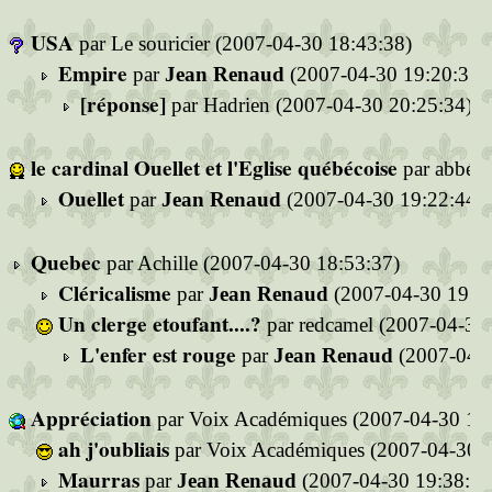
USA
par Le souricier (2007-04-30 18:43:38)
Empire
par
Jean Renaud
(2007-04-30 19:20:35)
[réponse]
par Hadrien (2007-04-30 20:25:34)
le cardinal Ouellet et l'Eglise québécoise
par abbé F
Ouellet
par
Jean Renaud
(2007-04-30 19:22:44)
Quebec
par Achille (2007-04-30 18:53:37)
Cléricalisme
par
Jean Renaud
(2007-04-30 19:28
Un clerge etoufant....?
par redcamel (2007-04-30
L'enfer est rouge
par
Jean Renaud
(2007-04-3
Appréciation
par Voix Académiques (2007-04-30 18:
ah j'oubliais
par Voix Académiques (2007-04-30 1
Maurras
par
Jean Renaud
(2007-04-30 19:38:52