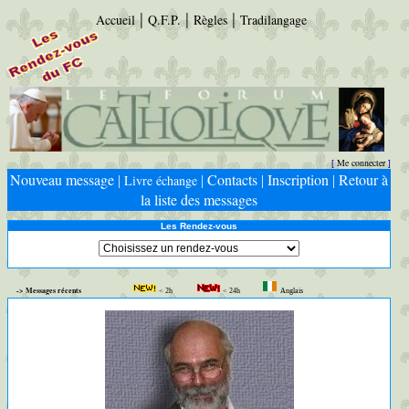
|
|
|
Accueil
Q.F.P.
Règles
Tradilangage
Me connecter
[
]
Nouveau message
Contacts
Inscription
Retour à
Livre échange
|
|
|
|
la liste des messages
Les Rendez-vous
-> Messages récents
< 2h
< 24h
Anglais