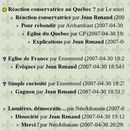
Réaction conservatrice au Québec ?
par Le sourici
Réaction conservatrice
par
Jean Renaud
(2007-
Pour rebondir
par Archambaut (2007-04-30 19
Eglise du Quebec
par CP (2007-04-30 19:36
Explications
par
Jean Renaud
(2007-04-3
Eglise de France
par Ennemond (2007-04-30 18:21:
Évêques
par
Jean Renaud
(2007-04-30 18:54:03
Simple curiosité
par Ennemond (2007-04-30 18:25:1
Gagnon
par
Jean Renaud
(2007-04-30 18:51:31)
Lumières, démocratie...
par NéoAthanase (2007-04-
Dissociété
par
Jean Renaud
(2007-04-30 19:12:1
Merci !
par NéoAthanase (2007-04-30 20:29:46